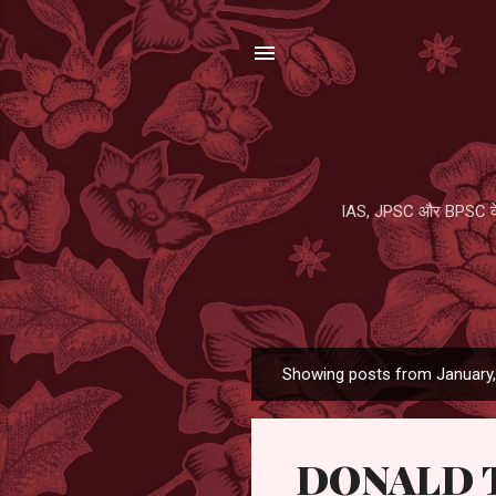
IAS, JPSC और BPSC के प
Showing posts from January
P
o
s
DONALD 
t