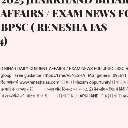
AFFAIRS / EXAM NEWS F
 BPSC ( RENESHA IAS
4)
ND BIHAR DAILY CURRENT AFFAIRS / EXAM NEWS FOR JPSC JSSC 
 group Free guidance https://t.me/RENESHA_IAS_general 096611 6
र्ण करेंट अफेयर्स www.reneshaias.com 🇮🇳🇮🇳exam oppurtunity🇮🇳🇮🇳 1
त्यादि के अध्यक्ष नहीं. एग्जाम और रिजल्ट पर संकट. 2) बैकलॉग परीक्षा में हिंदी के म
दर्भ में अभ्यर्थियों को नोटिस से जारी. 🇮🇳🇮🇳JHARKHAND 🇮🇳🇮🇳 1) झारखं
. झारखंड के मुख्य निर्वाचन पदाधिकारी को राष्ट्रीय मतदाता दिवस के अवसर पर 25 जनवरी को
2) पटना में आयोजित ऑल इंडिया रिपब्लिक कब कराटे चैंपियनशिप में झारखंड को मिले 07 स