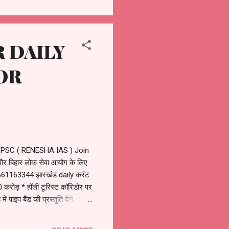
R DAILY
OR
SC ( RENESHA IAS ) Join
िहार लोक सेवा आयोग के लिए
61163344 झारखंड daily करंट
0 करोड़ * हॉली टूरिस्ट कॉरिडोर पर
पाइप बैंड की प्रस्तुति देंगे. 3)
khand * Total Rs. 4647 crore
m of students of PM Shri