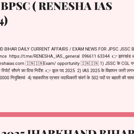
 BPSC ( RENESHA IAS
4)
ND BIHAR DAILY CURRENT AFFAIRS / EXAM NEWS FOR JPSC JSSC BP
nce https://t.me/RENESHA_IAS_general 096611 63344 👉 झारखंड और ब
reneshaias.com 🇮🇳🇮🇳Exam/ opportunity 🇮🇳🇮🇳 1) JSSC के CGL परीक्ष
 रिपोर्ट सौपने का दिया निर्देश. 👉 कूल पद 2025 2) IAS 2025 के विज्ञापन जारी ल
170000 नियुक्तियां 4) सहकारिता प्रसार पदाधिकारी संवर्ग के 502 पदों पर बहाली की सामा
लौटा दिया. एक समाचार पत्र में छपे समाचार के बाद बीपीएससी के द्वारा इसे फेक न्यूज़ 
े जोड़ा जाएगा. 5) रेलवे के ग्रुप डी प्रतियोगिता परीक्षा के 32438 पदों के लिए आज से
ry 2025 JHARKHAND BIHAR