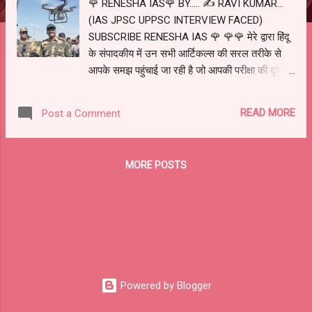
🌹 RENESHA IAS🌹 BY..... ✍️ RAVI KUMAR...
(IAS JPSC UPPSC INTERVIEW FACED)
SUBSCRIBE RENESHA IAS 🌹 🌹🌹 मेरे द्वारा हिंदू
के संपादकीय में उन सभी आर्टिकल्स की सरल तरीके से
आपके समझ पहुंचाई जा रही है जो आपकी परीक्षा की दृष्टि
से अत्यंत महत्वपूर्ण है.... इसके साथ साथ में प्रारंभिक और
मुख्य परीक्षा के डिस्ट्रिक्ट कौन से अत्यंत महत्वपूर्ण प्रश्नों
READ MORE
Post a Comment
पर उपलब्ध करा रहा हूं....आर्टिकल्स ब्लॉक पर परमानेंटली
उपलब्ध रहेंगे... आप लोग लाभ उठाएं... ✍️ RAVI
KUMAR 🌹🌹 HINDU EDITORIAL 2 July 2021
MORE POSTS
27 जून, 28 को जम्मू में भारतीय वायुसेना अड्डे पर ड्रोन
के माध्यम से आतंकवादी हमला करने का प्रयास किया गया
हालांकि इस प्रयास में किसी के हताहत होने की खबर नहीं
आई है. लेकिन आतंकवादियों के इस प्रयास के कारण..
भारत सहित विश्व पटल पर कई तरह की चिंताएं उभरे हैं 1)
भविष्य के आतंकवाद का स्वरूप भयावह हो सकता है. 2) युद्ध
और आतंकवाद में मानवरहित विमानों के प्रयोग अथवा
Powered by Blogger
रोबोट के प्रयोग बहुत समय जान माल की अत्यधिक हानि
कर सकते हैं. ऐसे हमलों की आशंका विशेष रूप से ऐसे गुटों