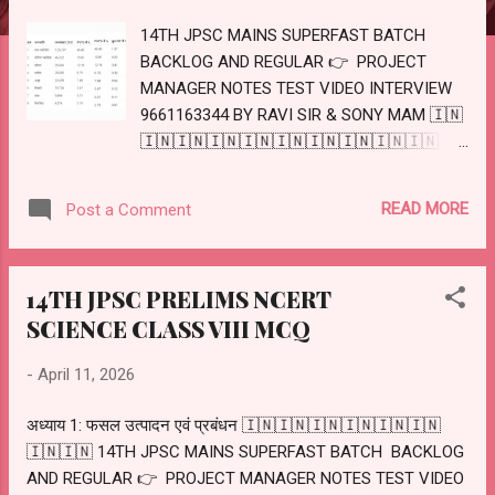
14TH JPSC MAINS SUPERFAST BATCH
BACKLOG AND REGULAR 👉 PROJECT
MANAGER NOTES TEST VIDEO INTERVIEW
9661163344 BY RAVI SIR & SONY MAM 🇮🇳
🇮🇳🇮🇳🇮🇳🇮🇳🇮🇳🇮🇳🇮🇳🇮🇳🇮🇳
🇮🇳🇮🇳🇮🇳🇮🇳🇮🇳 झारखंड की 8 आदिम
जनजातियाँ (PVTGs) 🇮🇳🇮🇳🇮🇳🇮🇳🇮🇳
READ MORE
Post a Comment
🇮🇳🇮🇳🇮🇳🇮🇳🇮🇳 RENESHA IAS 14TH
JPSC MAINS SUPERFAST BATCH BACKLOG
AND REGULAR 👉 15TH JPSC FOUNDATION
14TH JPSC PRELIMS NCERT
BATCH 👉 PROJECT MANAGER NOTES
SCIENCE CLASS VIII MCQ
TEST VIDEO INTERVIEW 9661163344 BY
RAVI SIR & SONY MAM 1. PVTG (Particularly
-
April 11, 2026
Vulnerable Tribal Groups) – परिचय आदिम
जनजाति (PVTG) भारत सरकार द्वारा चिन्हित वे
अध्याय 1: फसल उत्पादन एवं प्रबंधन 🇮🇳🇮🇳🇮🇳🇮🇳🇮🇳🇮🇳
जनजातियाँ हैं जो सामाजिक-आर्थिक रूप से सबसे अधिक
🇮🇳🇮🇳 14TH JPSC MAINS SUPERFAST BATCH BACKLOG
पिछड़ी मानी जाती हैं। इनकी प्रमुख विशेषताएँ: जनसंख्या
AND REGULAR 👉 PROJECT MANAGER NOTES TEST VIDEO
बहुत कम या घटती हुई साक्षरता दर बहुत कम पारंपरिक/