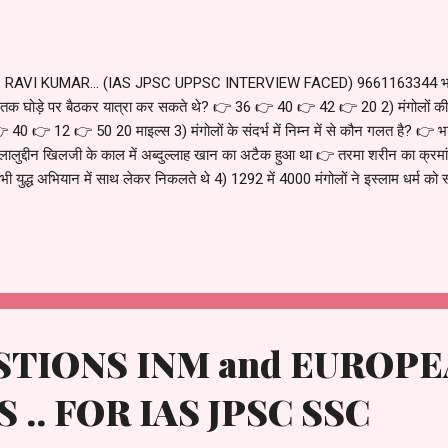
️ RAVI KUMAR... (IAS JPSC UPPSC INTERVIEW FACED) 9661163344 भारत
टे तक घोड़े पर बैठकर यात्रा कर सकते थे? 👉 36 👉 40 👉 42 👉 20 2) मंगोलों की
 40 👉 12 👉 50 20 माइल्स 3) मंगोलों के संदर्भ में निम्न में से कौन गलत है? 
 जलालुद्दीन खिलजी के काल में अब्दुल्लाह खान का अटैक हुआ था 👉 तरमा शरीन का क्रमा
ी युद्ध अभियान में साथ लेकर निकलते थे 4) 1292 में 4000 मंगोलों ने इस्लाम धर्म को 
👉 कुतलुग ख्वाजा 👉 साल्दी खान 5) दिल्ली सल्तनत के सुल्तानों की उदासीनता के
-1335 👉 उपरोक्त में से कोई नहीं 6) जलालुद्दीन का पीछा करता हुआ चंगेज खान
👉 उपरोक्त में से क...
STIONS INM and EUROP
.. FOR IAS JPSC SSC