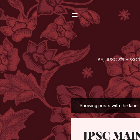
IAS, JPSC और BPSC के प
Showing posts with the label
P
o
s
JPSC MAI
t