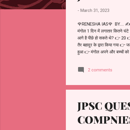
s
-
March 31, 2023
🌹RENESHA IAS🌹 BY..... ✍
मंगोल 1 दिन में लगातार कितने घं
आगे है पीछे हो सकते थे? 👉 20 
तैर बहादुर के द्वारा किया गया 👉
हुआ 👉 मंगोल अपने और बच्चों को भ
कौन थे? 👉 उलगु खा 👉 अली बैग 
1221-40 तक 👉 1246-86 👉 1266
2 comments
था? 👉 व्यास 👉 काबूल 👉 झेलम 
JPSC QUE
COMPNIES 