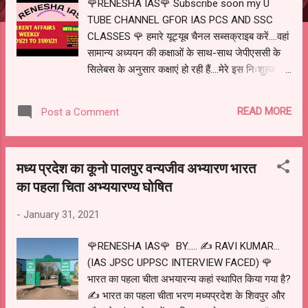
🌹RENESHA IAS🌹 Subscribe soon my U
TUBE CHANNEL GFOR IAS PCS AND SSC
CLASSES 🌹 हमारे यूट्यूब चैनल सब्सक्राइब करें....वहां
सामान्य अध्ययन की कक्षाओं के साथ-साथ जेपीएससी के
सिलेबस के अनुसार कक्षाएं हो रही हैं....मेरे इस निःशुल्क
पहल का लाभ उठाइए. ..🌹 ✍️ फेसबुक पेज फेसबुक ग्रुप
टेलीग्राम ग्रुप प्रत्येक जगह है........ एक ही नाम
READ MORE
Post a Comment
RENESHA IAS ✍️ संग्रहण : रवि सर ✍️ कई अलग-
अलग समाचार पत्रों व अन्य स्रोतों से संग्रहित. BY.....
✍️ RAVI KUMAR... (IAS JPSC UPPSC
मध्य प्रदेश का कूनो पालपुर वन्यजीव अभ्यारण भारत
INTERVIEW FACED) 25/01/21 से 31/01/21
का पहला चिता अभ्ययारण्य घोषित
समसामयिकी 🌹 अंतराष्ट्रीय और राष्ट्रीय 🌹 1)
मेघालय में भारत का सबसे लम्बा स्टील ब्रिज का निर्माण
-
January 31, 2021
हुआ है। मेघालय के मुख्यमंत्री कोनार्ड संगमा के द्वारा इस
वाहरू ब्रिज का उद्घाटन किया गया है। ✍️ इस ब्रिज
🌹RENESHA IAS🌹 BY..... ✍️ RAVI KUMAR...
की लम्बाई १६९ किमी है। ✍️यह आशा व्यक्त की गयी है
(IAS JPSC UPPSC INTERVIEW FACED) 🌹
कि इस ब्रिज के कारण मेघालय में पर्यटन और आर्थिक
भारत का पहला चीता अभयारन्य कहां स्थापित किया गया है?
गतिविधियों में तेज़ी आएगी। 2) आभासी राष्ट्रीय महोत्स्व
✍️ भारत का पहला चीता भरण मध्यप्रदेश के शिवपुर और
पर्व २०२१ का उद्घाटन किसके द्वारा किया गया ? *