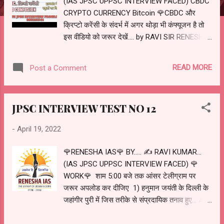
(IAS JPSC UPPSC INTERVIEW FACED) CBDC
CRYPTO CURRENCY Bitcoin 🌹CBDC और
क्रिप्टो करेंसी के संदर्भ में अगर थोड़ा भी कंफ्यूजन है तो
इस वीडियो को जरूर देखें.... by RAVI SIR RENESHA
IAS 9661163344🌹
https://youtu.be/bepFam878zI
READ MORE
Post a Comment
JPSC INTERVIEW TEST NO 12
-
April 19, 2022
🌹RENESHA IAS🌹 BY..... ✍️ RAVI KUMAR...
(IAS JPSC UPPSC INTERVIEW FACED) 🌹
WORK🌹 शाम 5:00 बजे तक आंसर टेलीग्राम पर
जरूर अपलोड कर दीजिए 1) हनुमान जयंती के दिल्ली के
जहांगीर पुरी में जिस तरीके से संप्रदायिक तनाव हुए... ✍️
ऐसी स्थिति को रोकने के लिए ✍️ और ऐसी स्थिति उत्पन्न