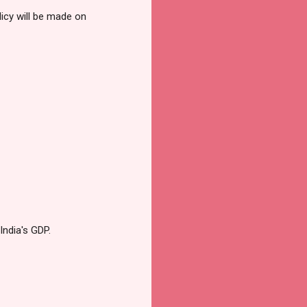
licy will be made on
ndia's GDP.