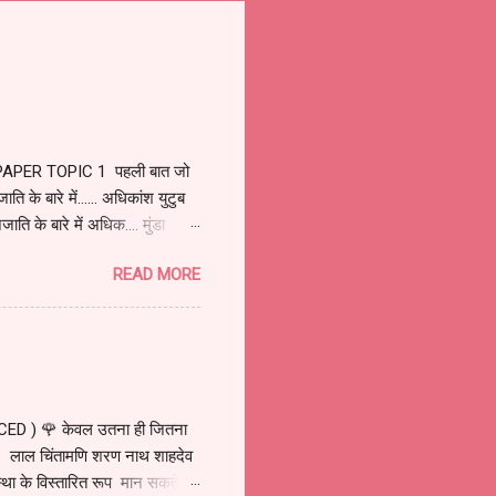
PAPER TOPIC 1 पहली बात जो
ि के बारे में...... अधिकांश युटुब
ति के बारे में अधिक.... मुंडा
 क्षेत्र में रिसा मुंडा के नेतृत्व
READ MORE
गली था. मुंडाओं को बसने के लिए
नी जल्दी हो सके, संपन्न करना.
र खूंटकट्टी कहलाए. क्योंकि मुंडा
D ) 🌹 केवल उतना ही जितना
 लाल चिंतामणि शरण नाथ शाहदेव
े विस्तारित रूप मान सकते हैं.