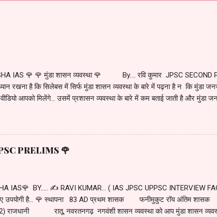
HA IAS 🌹 🌹 मुंडा शासन व्यवस्था 🌹 By.... रवि कुमार JPSC SECOND 
ान रखना है कि सिलेबस में सिर्फ मुंडा शासन व्यवस्था के बारे में पढ़ना है न कि मुंडा जनजात
 वीडियो आपको मिलेंगे... उसमें प्रशासन व्यवस्था के बारे में कम बताई जाती है और मुंडा जनजा
ारे में हम अलग से अध्ययन करेंगे. ... माना जाता है कि मुंडा का आगमन झारखंड के छोटानागपुर
सा मुंडा के साथ करीब में 21000 मुंडा थे. जब इन का आगमन यहां हुआ तो यह पूरा क्षेत्र जं
ने के लिए खाली जमीन की जरूरत थी. इसके लिए स्वाभाविक था कि जंगल इस सफाई जित
के कुछ समूहों के द्वारा अलग-अलग क्षेत्रों में जंगल सफाई का कार्य शुरू हुआ. यह सभी क्षेत्
था JPSC PRELIMS 🌹
ंडा समूह को खुद की संज्ञा दी जाती थी. ...... धीरे-धीरे कई खूं...
A IAS🌹 BY..... ✍️ RAVI KUMAR... ( IAS JPSC UPPSC INTERVIEW FACE
े लिए उपयोगी है... 🌹 स्थापना 83 AD प्रथम शासक फनीमुकुट रॉय अंतिम शासक
 राजधानी रातू, नवरतनगढ़ नगवंशी शासन व्यवस्था को आप मुंडा शासन व्यवस्था क