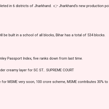
leted in 6 districts of Jharkhand. 👉 Jharkhand's new production po
l be built in a school of all blocks, Bihar has a total of 534 blocks.
enley Passport Index, five ranks down from last time.
ider creamy layer for SC ST... SUPREME COURT
 for MSME very soon, 100 crore scheme, MSME contributes 30% to I