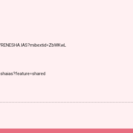
m/RENESHA.IAS?mibextid=ZbWKwL
eshaias?feature=shared