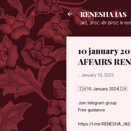
RENESHA IAS
IAS, JPSC और BPSC के प्रारंभ
10 january 
AFFAIRS REN
-
January 10, 2025
🇮🇳10 January 2024🇮🇳
Join telegram group
Free guidance
https://t.me/RENESHA_IAS