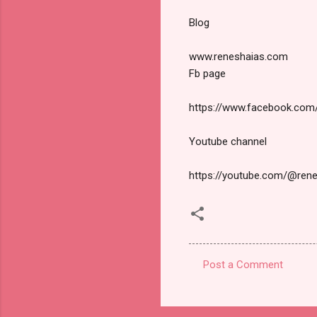
Blog
www.reneshaias.com
Fb page
https://www.facebook.co
Youtube channel
https://youtube.com/@ren
Post a Comment
C
o