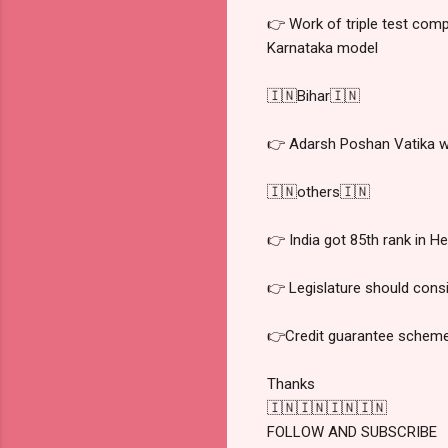
👉 Work of triple test comp
Karnataka model
🇮🇳Bihar🇮🇳
👉 Adarsh ​​Poshan Vatika wil
🇮🇳others🇮🇳
👉 India got 85th rank in H
👉 Legislature should cons
👉Credit guarantee scheme
Thanks
🇮🇳🇮🇳🇮🇳🇮🇳
FOLLOW AND SUBSCRIBE