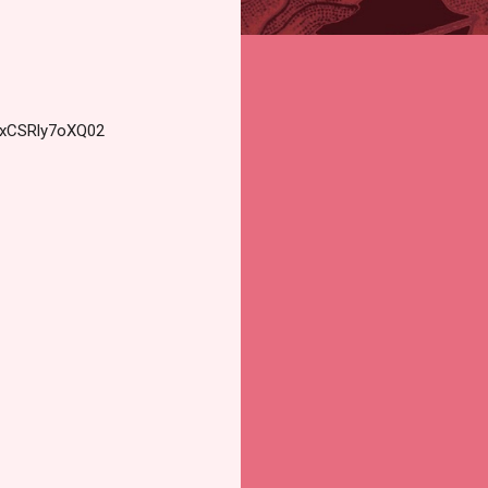
6xCSRly7oXQ02