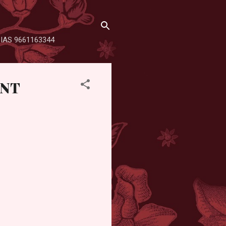
SHA IAS 9661163344
ENT