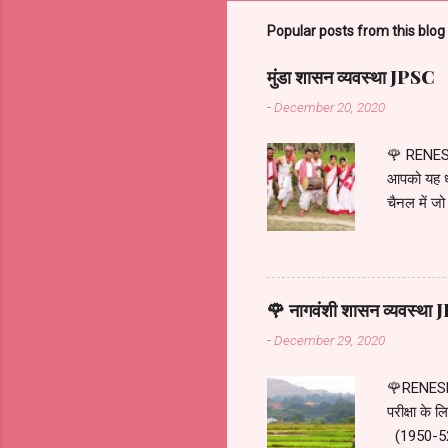
m
m
Popular posts from this blog
e
मुंडा शासन व्यवस्था JPSC
n
-
December 20, 2020
t
s
🌹 RENES
आपको यह ध्य
चैनल में जो
जनजाति के ब
में हुआ. रि
और खेती कर
.... मुंडाओ 
🌹 नागवंशी शासन व्यवस्
परिवार या मु
-
December 29, 2020
🌹RENESH
परीक्षा क
(1950-52)