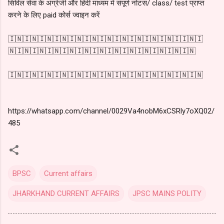
सिविल सेवा के अंग्रेजी और हिंदी माध्यम में संपूर्ण नोटस/ class/ test प्राप्त
करने के लिए paid कोर्स ज्वाइन करें
🇮🇳🇮🇳🇮🇳🇮🇳🇮🇳🇮🇳🇮🇳🇮🇳🇮🇳🇮🇳🇮🇳🇮🇮🇳🇮
🇳🇮🇳🇮🇳🇮🇳🇮🇳🇮🇳🇮🇳🇮🇳🇮🇳🇮🇳🇮🇳🇮🇳🇮🇳
🇮🇳🇮🇳🇮🇳🇮🇳🇮🇳🇮🇳🇮🇳🇮🇳🇮🇳🇮🇳🇮🇳🇮🇳🇮🇳
https://whatsapp.com/channel/0029Va4nobM6xCSRly7oXQ02/
485
BPSC
Current affairs
JHARKHAND CURRENT AFFAIRS
JPSC MAINS POLITY