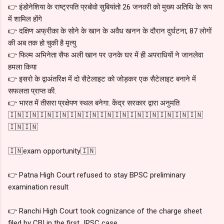
👉 इंडोनेशिया के राष्ट्रपति प्रबोवो सुबियांतो 26 जनवरी को मुख्य अतिथि के रूप
में शामिल होंगे
👉 दक्षिण अफ्रीका के सोने के खान के अवैध खनन के दौरान दुर्घटना, 87 लोगों
की अब तक हो चुकी है मृत्यु
👉 फिल्म अभिनेता सैफ अली खान पर उनके घर में ही अपराधियों ने जानलेवा
हमला किया
👉 इसरो के द्वाअंतरिक्ष में दो सैटेलाइट को जोड़कर एक सैटेलाइट बनाने में
सफलता प्राप्त की.
👉 भारत में तीसरा प्रक्षेपण स्थल बनेगा. केंद्र सरकार द्वारा अनुमति
🇮🇳🇮🇳🇮🇳🇮🇳🇮🇳🇮🇳🇮🇳🇮🇳🇮🇳🇮🇳🇮🇳🇮🇳🇮🇳
🇮🇳🇮🇳
🇮🇳exam opportunity🇮🇳
👉 Patna High Court refused to stay BPSC preliminary
examination result
👉 Ranchi High Court took cognizance of the charge sheet
filed by CBI in the first JPSC case