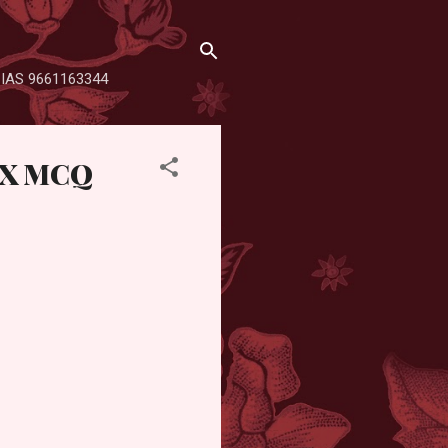
SHA IAS 9661163344
IX MCQ