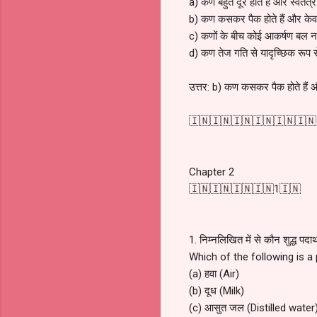
a) कण बहुत दूर होते हैं और स्वतंत्र
b) कण कसकर पैक होते हैं और केव
c) कणों के बीच कोई आकर्षण बल नह
d) कण तेज गति से यादृच्छिक रूप से
उत्तर: b) कण कसकर पैक होते हैं 
🇮🇳🇮🇳🇮🇳🇮🇳🇮🇳🇮🇳
Chapter 2
🇮🇳🇮🇳🇮🇳🇮🇳1🇮🇳
1. निम्नलिखित में से कौन शुद्ध प
Which of the following is 
(a) हवा (Air)
(b) दूध (Milk)
(c) आसुत जल (Distilled water