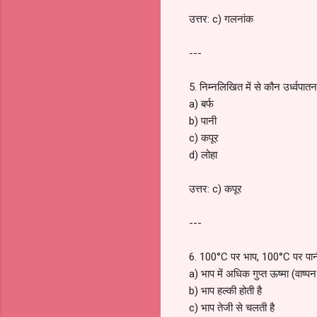
उत्तर: c) गलनांक
---
5. निम्नलिखित में से कौन उर्ध्वपात
a) बर्फ
b) पानी
c) कपूर
d) लोहा
उत्तर: c) कपूर
---
6. 100°C पर भाप, 100°C पर पानी
a) भाप में अधिक गुप्त ऊष्मा (वाष्पन
b) भाप हल्की होती है
c) भाप तेजी से चलती है