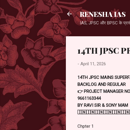
RENESHA IAS
IAS, JPSC और BPSC के प्रारंभ
14TH JPSC P
-
April 11, 2026
14TH JPSC MAINS SUPER
BACKLOG AND REGULAR
👉 PROJECT MANAGER NO
9661163344
BY RAVI SIR & SONY MAM
🇮🇳🇮🇳🇮🇳🇮🇳🇮🇳🇮🇳
Chpter 1