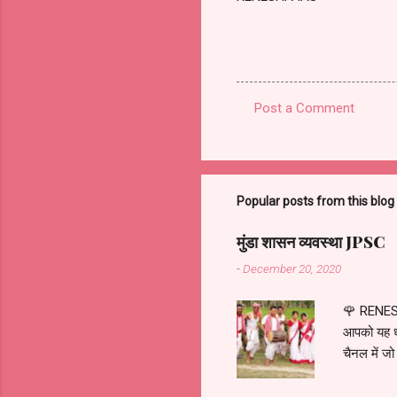
Post a Comment
C
o
m
m
Popular posts from this blog
e
मुंडा शासन व्यवस्था JPSC
n
-
December 20, 2020
t
s
🌹 RENES
आपको यह ध्य
चैनल में जो
जनजाति के ब
में हुआ. रि