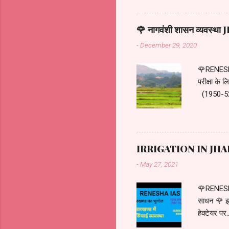
और खेती कर
.... मुंडाओ 
🌹 नागवंशी शासन व्यवस्
परिवार या मु
-
December 29, 2020
🌹RENESH
परीक्षा क
(1950-52)
पृष्ठभूमि :
में अपनी पत
प्राप्ति ए
एक बेटा था.
IRRIGATION IN JHARK
का भेदभाव नह
-
May 27, 2021
🌹RENESHA
साधन 🌹 झार
हेक्टेयर पर
है जबकि 17