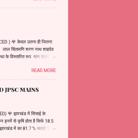
नी जल्दी हो सके, संपन्न करना.
र खूंटकट्टी कहलाए. क्योंकि मुंडा
D ) 🌹 केवल उतना ही जितना
 लाल चिंतामणि शरण नाथ शाहदेव
े विस्तारित रूप मान सकते हैं.
ंडाओं के एक नेता मदरा मुंडा जंगल
READ MORE
ति हुई..... क्योंकि इस बच्चे की
ा..... मदरा मुंडा का पहले से भी
 हैं कि दोनों बच्चों में किसी भी तरह
AND JPSC MAINS
 झारखंड में सिंचाई के
इनमें से कृषि होता है सिर्फ 18.5
कम. झारखंड में का 81.7 % सतही जल
खंड के सिंचाई व्यवस्था की बात की