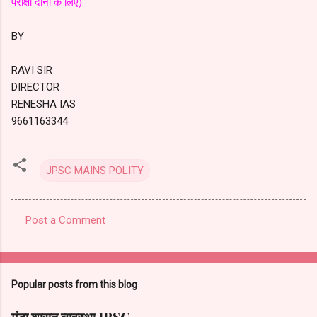
परीक्षा दोनों के लिए)
BY
RAVI SIR
DIRECTOR
RENESHA IAS
9661163344
JPSC MAINS POLITY
Post a Comment
C
o
m
Popular posts from this blog
m
e
मुंडा शासन व्यवस्था JPSC