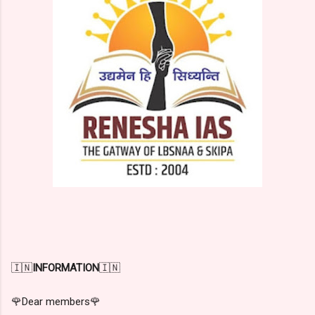
🇮🇳
INFORMATION
🇮🇳
🌹Dear members🌹