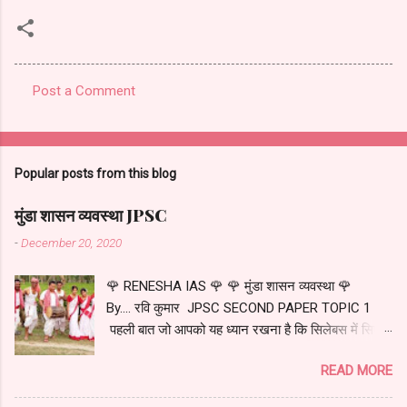
Post a Comment
C
o
m
Popular posts from this blog
m
e
मुंडा शासन व्यवस्था JPSC
n
-
December 20, 2020
t
🌹 RENESHA IAS 🌹 🌹 मुंडा शासन व्यवस्था 🌹
s
By.... रवि कुमार JPSC SECOND PAPER TOPIC 1
पहली बात जो आपको यह ध्यान रखना है कि सिलेबस में सिर्फ
मुंडा शासन व्यवस्था के बारे में पढ़ना है न कि मुंडा जनजाति के
READ MORE
बारे में...... अधिकांश युटुब चैनल में जो वीडियो आपको मिलेंगे...
उसमें प्रशासन व्यवस्था के बारे में कम बताई जाती है और मुंडा