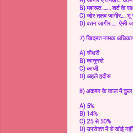
A) जागीर ए तनखा... वेतन 
B) मशरूत........ शर्त के 
C) जोर तलब जागीर.... भू र
D) वतन जागीर...... ऐसी जा
7) खिदमत नामक अधिकारी वर
A) चौधरी
B) कानूनगो
C) काजी
D) अहले हदीस
8) अकबर के काल में कु
A) 5%
B) 14%
C) 25 से 50%
D) उपरोक्त में से कोई नहीं