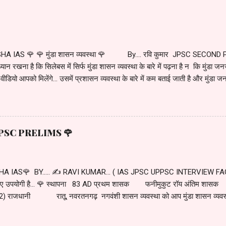
HA IAS 🌹 🌹 मुंडा शासन व्यवस्था 🌹 By.... रवि कुमार JPSC SECOND 
ान रखना है कि सिलेबस में सिर्फ मुंडा शासन व्यवस्था के बारे में पढ़ना है न कि मुंडा जनजात
 वीडियो आपको मिलेंगे... उसमें प्रशासन व्यवस्था के बारे में कम बताई जाती है और मुंडा जनजा
ारे में हम अलग से अध्ययन करेंगे. ... माना जाता है कि मुंडा का आगमन झारखंड के छोटानागपुर
सा मुंडा के साथ करीब में 21000 मुंडा थे. जब इन का आगमन यहां हुआ तो यह पूरा क्षेत्र जं
ने के लिए खाली जमीन की जरूरत थी. इसके लिए स्वाभाविक था कि जंगल इस सफाई जित
के कुछ समूहों के द्वारा अलग-अलग क्षेत्रों में जंगल सफाई का कार्य शुरू हुआ. यह सभी क्षेत्
था JPSC PRELIMS 🌹
ंडा समूह को खुद की संज्ञा दी जाती थी. ...... धीरे-धीरे कई खूं...
A IAS🌹 BY..... ✍️ RAVI KUMAR... ( IAS JPSC UPPSC INTERVIEW FACE
े लिए उपयोगी है... 🌹 स्थापना 83 AD प्रथम शासक फनीमुकुट रॉय अंतिम शासक
 राजधानी रातू, नवरतनगढ़ नगवंशी शासन व्यवस्था को आप मुंडा शासन व्यवस्था क
 नागवंशी शासन व्यवस्था की पृष्ठभूमि एक कहानी शुरू होती है. 64 AD की बात है... जब मु
्नी के साथ विचरण कर रहे थे. इस दौरान उन्हें नागफण वृक्ष के नीचे एक अबोध बालक की प्राप्