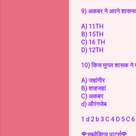
9) अकबर ने अपने शासनकाल
A) 11TH
B) 15TH
C) 16 TH
D) 12TH
10) किस मुगल शासक ने 
A) जहांगीर
B) शाहजहां
C) अकबर
d) औरंगजेब
1 d 2 b 3 C 4 D 5 C 6
🌹सब्जेक्टिव पार्ट्स🌹