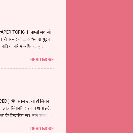
PAPER TOPIC 1 पहली बात जो
ि के बारे में...... अधिकांश युटुब
ति के बारे में अधिक.... मुंडा
 क्षेत्र में रिसा मुंडा के नेतृत्व
READ MORE
गली था. मुंडाओं को बसने के लिए
नी जल्दी हो सके, संपन्न करना.
र खूंटकट्टी कहलाए. क्योंकि मुंडा
D ) 🌹 केवल उतना ही जितना
 लाल चिंतामणि शरण नाथ शाहदेव
े विस्तारित रूप मान सकते हैं.
ंडाओं के एक नेता मदरा मुंडा जंगल
READ MORE
ति हुई..... क्योंकि इस बच्चे की