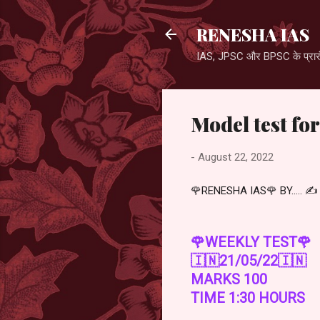
RENESHA IAS
IAS, JPSC और BPSC के प्रारंभ
Model test for
-
August 22, 2022
🌹RENESHA IAS🌹 BY..... 
🌹WEEKLY TEST🌹
🇮🇳21/05/22🇮🇳
MARKS 100
TIME 1:30 HOURS