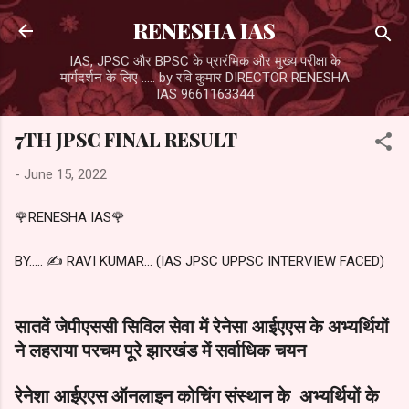
Skip to main content
RENESHA IAS
IAS, JPSC और BPSC के प्रारंभिक और मुख्य परीक्षा के
मार्गदर्शन के लिए ..... by रवि कुमार DIRECTOR RENESHA
IAS 9661163344
7TH JPSC FINAL RESULT
-
June 15, 2022
🌹RENESHA IAS🌹
BY..... ✍️ RAVI KUMAR... (IAS JPSC UPPSC INTERVIEW FACED)
सातवें जेपीएससी सिविल सेवा में रेनेसा आईएएस के अभ्यर्थियों
ने लहराया परचम पूरे झारखंड में सर्वाधिक चयन
रेनेशा आईएएस ऑनलाइन कोचिंग संस्थान के अभ्यर्थियों के