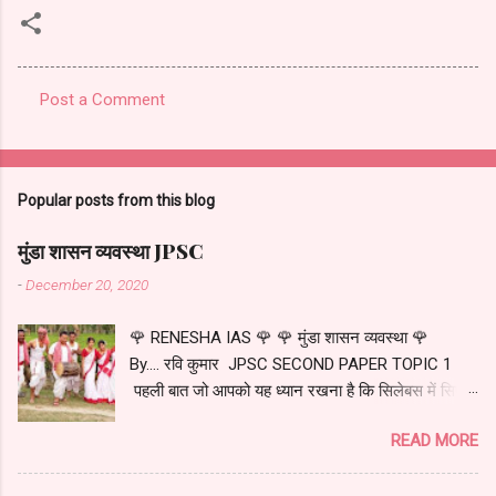
Post a Comment
C
o
m
Popular posts from this blog
m
e
मुंडा शासन व्यवस्था JPSC
n
-
December 20, 2020
t
🌹 RENESHA IAS 🌹 🌹 मुंडा शासन व्यवस्था 🌹
s
By.... रवि कुमार JPSC SECOND PAPER TOPIC 1
पहली बात जो आपको यह ध्यान रखना है कि सिलेबस में सिर्फ
मुंडा शासन व्यवस्था के बारे में पढ़ना है न कि मुंडा जनजाति के
READ MORE
बारे में...... अधिकांश युटुब चैनल में जो वीडियो आपको मिलेंगे...
उसमें प्रशासन व्यवस्था के बारे में कम बताई जाती है और मुंडा