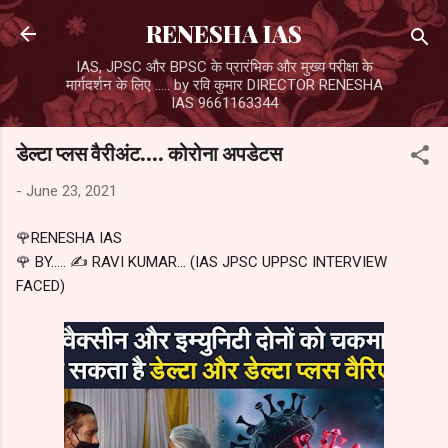
Skip to main content
RENESHA IAS
IAS, JPSC और BPSC के प्रारंभिक और मुख्य परीक्षा के
मार्गदर्शन के लिए ..... by रवि कुमार DIRECTOR RENESHA
IAS 9661163344
डेल्टा प्लस वैरीअंट.... कोरोना अपडेटस
-
June 23, 2021
🌹RENESHA IAS
🌹 BY..... ✍️ RAVI KUMAR... (IAS JPSC UPPSC INTERVIEW
FACED)