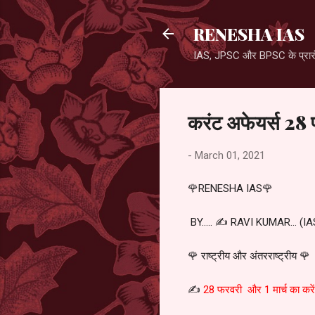
RENESHA IAS
IAS, JPSC और BPSC के प्रारंभ
करंट अफेयर्स 28 
-
March 01, 2021
🌹RENESHA IAS🌹
BY..... ✍️ RAVI KUMAR... 
🌹 राष्ट्रीय और अंतरराष्ट्रीय 🌹
✍️
28 फरवरी और 1 मार्च का करें