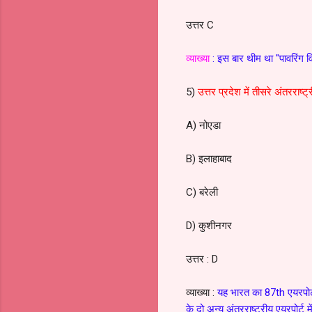
उत्तर C
व्याख्या
: इस बार थीम था "पावरिंग वि
5)
उत्तर प्रदेश में तीसरे अंतरराष्ट्
A) नोएडा
B) इलाहाबाद
C) बरेली
D) कुशीनगर
उत्तर : D
व्याख्या :
यह भारत का 87th एयरपोर्ट 
के दो अन्य अंतरराष्ट्रीय एयरपोर्ट में