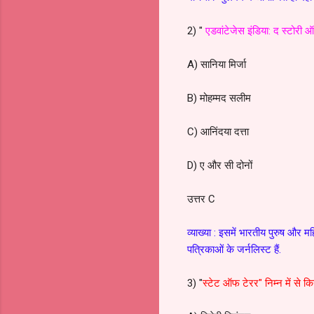
2) "
एडवांटेजेस इंडिया: द स्टोरी
A) सानिया मिर्जा
B) मोहम्मद सलीम
C) आनिंदया दत्ता
D) ए और सी दोनों
उत्तर C
व्याख्या : इसमें भारतीय पुरुष और महि
पत्रिकाओं के जर्नलिस्ट हैं.
3) "
स्टेट ऑफ टेरर" निम्न में से कि