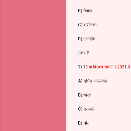
B) नेपाल
C) श्रीलंका
D) मालदीव
उत्तर B
7) 13
वा ब्रिक्स सम्मेलन 2021 मे
A) दक्षिण अफ्रीका
B) भारत
C) ब्राजील
D) चीन