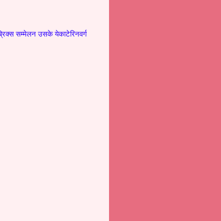
्रिक्स सम्मेलन उसके येकाटेरिनवर्ग