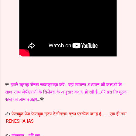
🌹
हमारे यूट्यूब चैनल सब्सक्राइब करें....वहां सामान्य अध्ययन की कक्षाओं के
साथ-साथ जेपीएससी के सिलेबस के अनुसार कक्षाएं हो रही हैं....मेरे इस निःशुल्क
पहल का लाभ उठाइए.
..🌹
✍️
फेसबुक पेज फेसबुक ग्रुप टेलीग्राम ग्रुप प्रत्येक जगह है........ एक ही नाम
RENESHA IAS
✍️
संग्रहण : रवि सर