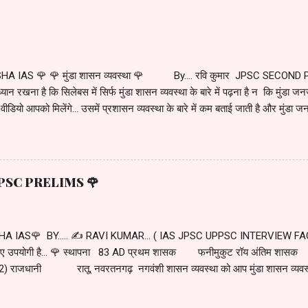
HA IAS 🌹 🌹 मुंडा शासन व्यवस्था 🌹 By.... रवि कुमार JPSC SECOND 
ान रखना है कि सिलेबस में सिर्फ मुंडा शासन व्यवस्था के बारे में पढ़ना है न कि मुंडा जनजात
 वीडियो आपको मिलेंगे... उसमें प्रशासन व्यवस्था के बारे में कम बताई जाती है और मुंडा जनजा
ारे में हम अलग से अध्ययन करेंगे. ... माना जाता है कि मुंडा का आगमन झारखंड के छोटानागपुर
सा मुंडा के साथ करीब में 21000 मुंडा थे. जब इन का आगमन यहां हुआ तो यह पूरा क्षेत्र जं
ने के लिए खाली जमीन की जरूरत थी. इसके लिए स्वाभाविक था कि जंगल इस सफाई जित
के कुछ समूहों के द्वारा अलग-अलग क्षेत्रों में जंगल सफाई का कार्य शुरू हुआ. यह सभी क्षेत्
था JPSC PRELIMS 🌹
ंडा समूह को खुद की संज्ञा दी जाती थी. ...... धीरे-धीरे कई खूं...
A IAS🌹 BY..... ✍️ RAVI KUMAR... ( IAS JPSC UPPSC INTERVIEW FACE
े लिए उपयोगी है... 🌹 स्थापना 83 AD प्रथम शासक फनीमुकुट रॉय अंतिम शासक
 राजधानी रातू, नवरतनगढ़ नगवंशी शासन व्यवस्था को आप मुंडा शासन व्यवस्था क
 नागवंशी शासन व्यवस्था की पृष्ठभूमि एक कहानी शुरू होती है. 64 AD की बात है... जब मु
्नी के साथ विचरण कर रहे थे. इस दौरान उन्हें नागफण वृक्ष के नीचे एक अबोध बालक की प्राप्