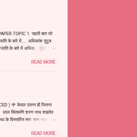
PAPER TOPIC 1 पहली बात जो
ि के बारे में...... अधिकांश युटुब
ति के बारे में अधिक.... मुंडा
 क्षेत्र में रिसा मुंडा के नेतृत्व
READ MORE
गली था. मुंडाओं को बसने के लिए
नी जल्दी हो सके, संपन्न करना.
र खूंटकट्टी कहलाए. क्योंकि मुंडा
D ) 🌹 केवल उतना ही जितना
 लाल चिंतामणि शरण नाथ शाहदेव
े विस्तारित रूप मान सकते हैं.
ंडाओं के एक नेता मदरा मुंडा जंगल
READ MORE
ति हुई..... क्योंकि इस बच्चे की