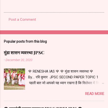
Post a Comment
C
o
m
Popular posts from this blog
m
e
मुंडा शासन व्यवस्था JPSC
n
-
December 20, 2020
t
🌹 RENESHA IAS 🌹 🌹 मुंडा शासन व्यवस्था 🌹
s
By.... रवि कुमार JPSC SECOND PAPER TOPIC 1
पहली बात जो आपको यह ध्यान रखना है कि सिलेबस में सिर्फ
मुंडा शासन व्यवस्था के बारे में पढ़ना है न कि मुंडा जनजाति के
READ MORE
बारे में...... अधिकांश युटुब चैनल में जो वीडियो आपको मिलेंगे...
उसमें प्रशासन व्यवस्था के बारे में कम बताई जाती है और मुंडा
जनजाति के बारे में अधिक.... मुंडा जनजाति के बारे में हम