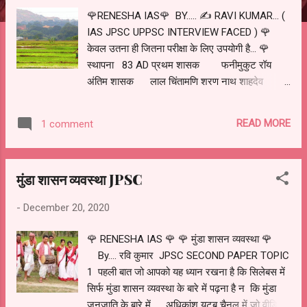
🌹RENESHA IAS🌹 BY..... ✍️ RAVI KUMAR... (
IAS JPSC UPPSC INTERVIEW FACED ) 🌹
केवल उतना ही जितना परीक्षा के लिए उपयोगी है... 🌹
स्थापना 83 AD प्रथम शासक फनीमुकुट रॉय
अंतिम शासक लाल चिंतामणि शरण नाथ शाहदेव
(1950-52) राजधानी रातू, नवरतनगढ़ नगवंशी
शासन व्यवस्था को आप मुंडा शासन व्यवस्था के विस्तारित
READ MORE
1 comment
रूप मान सकते हैं. पृष्ठभूमि : नागवंशी शासन व्यवस्था
की पृष्ठभूमि एक कहानी शुरू होती है. 64 AD की बात है...
जब मुंडाओं के एक नेता मदरा मुंडा जंगल में अपनी पत्नी के
मुंडा शासन व्यवस्था JPSC
साथ विचरण कर रहे थे. इस दौरान उन्हें नागफण वृक्ष के
नीचे एक अबोध बालक की प्राप्ति हुई..... क्योंकि इस बच्चे
-
December 20, 2020
की प्राप्ति एक नागफण वृक्ष के नीचे हुई थी इस कारण इस
अबोधबालक का नामकरण फणीमुकुट कर दिया गया.....
🌹 RENESHA IAS 🌹 🌹 मुंडा शासन व्यवस्था 🌹
मदरा मुंडा का पहले से भी एक बेटा था. दोनों बच्चों का
By.... रवि कुमार JPSC SECOND PAPER TOPIC
पालन पोषण मदरा मुंडा ने अच्छी तरह से किया. दूसरे शब्दों
1 पहली बात जो आपको यह ध्यान रखना है कि सिलेबस में
में आप कह सकते हैं कि दोनों बच्चों में किसी भी तरह का
सिर्फ मुंडा शासन व्यवस्था के बारे में पढ़ना है न कि मुंडा
भेदभाव नहीं ...
जनजाति के बारे में...... अधिकांश युटुब चैनल में जो वीडियो