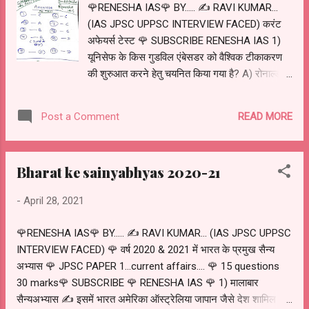
🌹RENESHA IAS🌹 BY..... ✍️ RAVI KUMAR...
(IAS JPSC UPPSC INTERVIEW FACED) करंट
अफेयर्स टेस्ट 🌹 SUBSCRIBE RENESHA IAS 1)
यूनिसेफ के किस गुडविल एंबेसडर को वैश्विक टीकाकरण
की शुरुआत करने हेतु चयनित किया गया है? A) रोनाल्डो
B) माइकल शूमाकर C) डेविड बैकहम D) सचिन तेंदुलकर
2) विश्व का सबसे ऊंचा क्रिकेट स्टेडियम कहां बन रहा है?
READ MORE
Post a Comment
A) हिमाचल प्रदेश B) जम्मू कश्मीर C) उत्तराखंड D)
सिक्किम 3) एशियन वेटलिफ्टिंग चैंपियनशिप 2021 कहां
आयोजित हो रहा है? A) अल्माटी कज़ाख़िस्तान B) ताशकंद
Bharat ke sainyabhyas 2020-21
उज़्बेकिस्तान C) किल्से पोलंड D) ग्वाटेमाला मध्य अमेरिका
✍️ इस प्रतियोगिता में भारत को अब तक 2 पदक मिल
-
April 28, 2021
चुके हैं.... ब्रोंज मेडल मीराबाई चानू को मिला है और गोल्ड
मेडल झीली डालाबेहरा को मिला है. 4) हाल ही में समुद्री
🌹RENESHA IAS🌹 BY..... ✍️ RAVI KUMAR... (IAS JPSC UPPSC
पर्यावरण की रक्षा हेतु ब्लू नेचर अलायंस की घोषणा की गई
INTERVIEW FACED) 🌹 वर्ष 2020 & 2021 में भारत के प्रमुख सैन्य
है.... (✍️ IAS के लिए महत्वपूर्ण ) निम्न कथनों पर विचार
अभ्यास 🌹 JPSC PAPER 1...current affairs.... 🌹 15 questions
करें 1) अलायंस के दायरे में विश्व के समुद्र के क्षेत्रफल
30 marks🌹 SUBSCRIBE 🌹 RENESHA IAS 🌹 1) मालाबार
का 5% अर्थात 18 मिलियन स्क्वायर क्षेत्रफल शामिल होंगे.
सैन्यअभ्यास ✍️ इसमें भारत अमेरिका ऑस्ट्रेलिया जापान जैसे देश शामिल है.
2) इसके अंतर्गत अंटार्कटिका फिजी कनाडा और पलाऊ