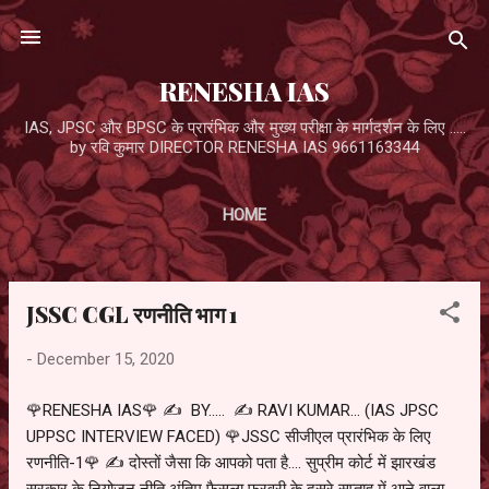
Skip to main content
RENESHA IAS
IAS, JPSC और BPSC के प्रारंभिक और मुख्य परीक्षा के मार्गदर्शन के लिए .....
by रवि कुमार DIRECTOR RENESHA IAS 9661163344
HOME
JSSC CGL रणनीति भाग 1
P
o
-
December 15, 2020
s
t
🌹RENESHA IAS🌹 ✍️ BY..... ✍️ RAVI KUMAR... (IAS JPSC
s
UPPSC INTERVIEW FACED) 🌹JSSC सीजीएल प्रारंभिक के लिए
रणनीति-1🌹 ✍️ दोस्तों जैसा कि आपको पता है.... सुप्रीम कोर्ट में झारखंड
सरकार के नियोजन नीति अंतिम फैसला फरवरी के दूसरे सप्ताह में आने वाला